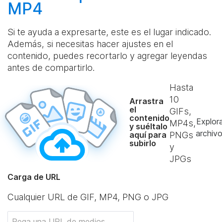
MP4
Si te ayuda a expresarte, este es el lugar indicado.
Además, si necesitas hacer ajustes en el
contenido, puedes recortarlo y agregar leyendas
antes de compartirlo.
Hasta
10
Arrastra
el
GIFs,
contenido
Explor
MP4s,
y suéltalo
archiv
aquí para
PNGs
subirlo
y
JPGs
Carga de URL
Cualquier URL de GIF, MP4, PNG o JPG