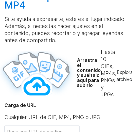
MP4
Si te ayuda a expresarte, este es el lugar indicado.
Además, si necesitas hacer ajustes en el
contenido, puedes recortarlo y agregar leyendas
antes de compartirlo.
Hasta
10
Arrastra
el
GIFs,
contenido
Explor
MP4s,
y suéltalo
archiv
aquí para
PNGs
subirlo
y
JPGs
Carga de URL
Cualquier URL de GIF, MP4, PNG o JPG