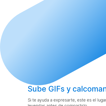
Sube
GIFs y calcoman
Si te ayuda a expresarte, este es el lug
leyendas antes de compartirlo.