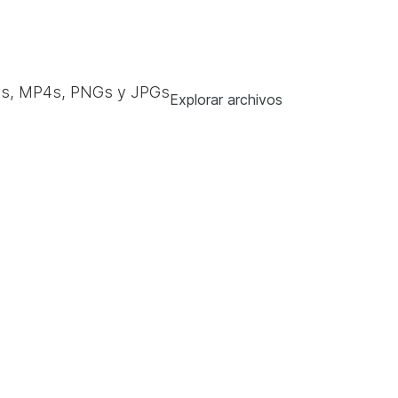
s, MP4s, PNGs y JPGs
Explorar archivos