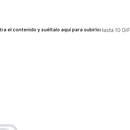
ra el contenido y suéltalo aquí para subirlo
Hasta
10
GIF