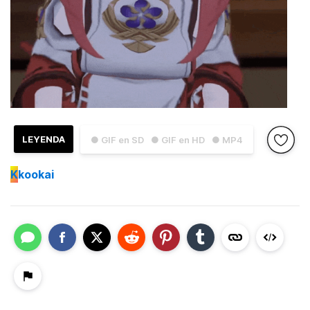
LEYENDA
● GIF en SD
● GIF en HD
● MP4
K
kookai