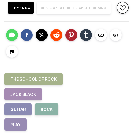
LEYENDA
● GIF en SD
● GIF en HD
● MP4
THE SCHOOL OF ROCK
JACK BLACK
GUITAR
ROCK
PLAY