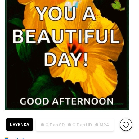
LEYENDA
● GIF en SD
● GIF en HD
● MP4