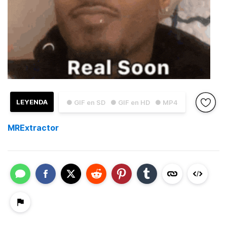
LEYENDA
● GIF en SD
● GIF en HD
● MP4
MRExtractor