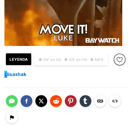
LEYENDA
● GIF en SD
● GIF en HD
● MP4
L
lisashak