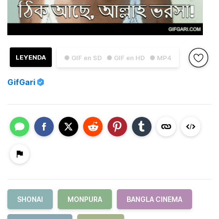
LEYENDA
● GIF en SD
● GIF en HD
● MP4
GifGari
SHONAI
MONPURA
BANGLA CINEMA