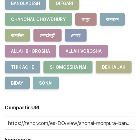
BANGLADESH
GIFGARI
CHANCHAL CHOWDHURY
মনপুরা
বাংলাদেশ
বাংলাজিফ
চঞ্চলচৌধুরী
সোনাই
ALLAH BHOROSHA
ALLAH VOROSHA
THIK ACHE
SHOMOSSHA NAI
DEKHA JAK
BIDAY
SONAI
Compartir URL
Incorporar