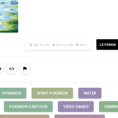
LEYENDA
● GIF en SD
● GIF en HD
● MP4
POKEMON
SHINY POKEMON
WATER
POKEMON CARTOON
VIDEO GAMES
GAMIN