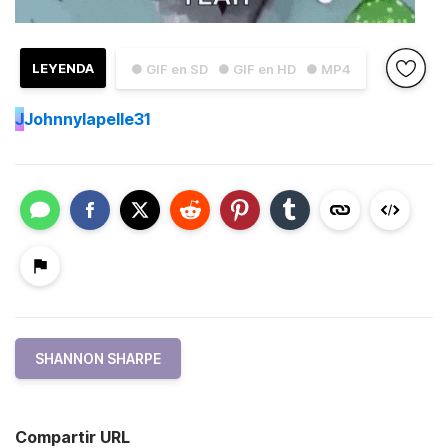
LEYENDA
● GIF en SD
● GIF en HD
● MP4
J
Johnnylapelle31
SHANNON SHARPE
Compartir URL