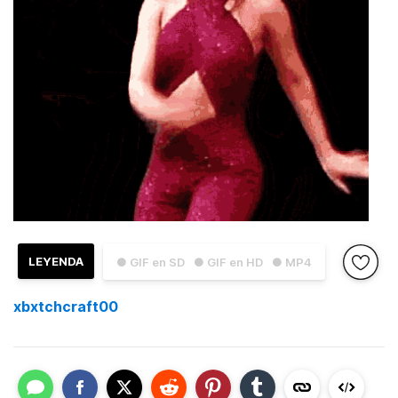
LEYENDA
● GIF en SD
● GIF en HD
● MP4
xbxtchcraft00