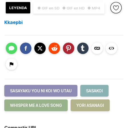
LEYENDA
● GIF en SD
● GIF en HD
● MP4
Kkaepbi
SASAYAKU YOU NI KOI WO UTAU
SASAKOI
WHISPER ME A LOVE SONG
YORI ASANAGI
Compartir URL