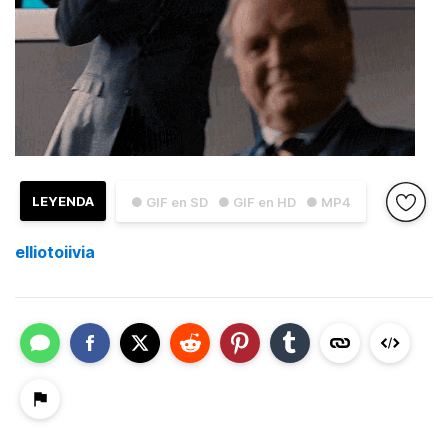
LEYENDA
● GIF en SD
● GIF en HD
● MP4
elliotoiivia