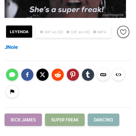
LEYENDA
● GIF en SD
● GIF en HD
● MP4
JNole
RICK JAMES
SUPER FREAK
DANCING