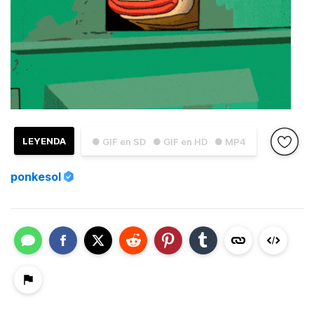
LEYENDA
● GIF en SD
● GIF en HD
● MP4
ponkesol