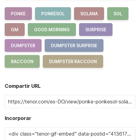
PONKE
PONKESOL
SOLANA
SOL
GM
GOOD MORNING
SURPRISE
DUMPSTER
DUMPSTER SURPRISE
RACCOON
DUMPSTER RACCOON
Compartir URL
Incorporar