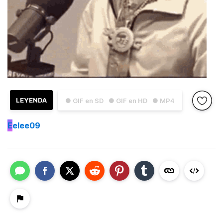
LEYENDA
● GIF en SD
● GIF en HD
● MP4
E
elee09