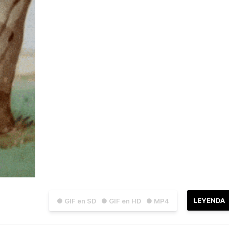
LEYENDA
● GIF en SD
● GIF en HD
● MP4