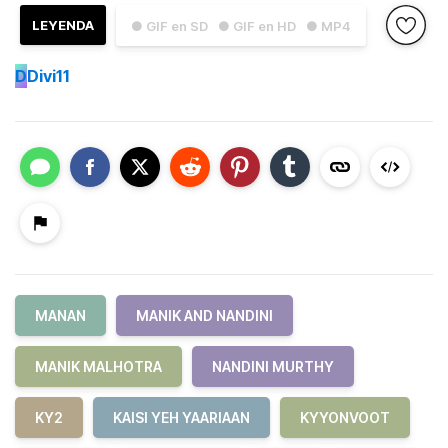
LEYENDA
● GIF en SD
● GIF en HD
● MP4
D
Divi11
MANAN
MANIK AND NANDINI
MANIK MALHOTRA
NANDINI MURTHY
KY2
KAISI YEH YAARIAAN
KYYONVOOT