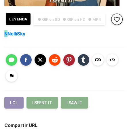
LEYENDA
● GIF en SD
● GIF en HD
● MP4
N
NelliSky
LOL
I SEENT IT
I SAW IT
Compartir URL