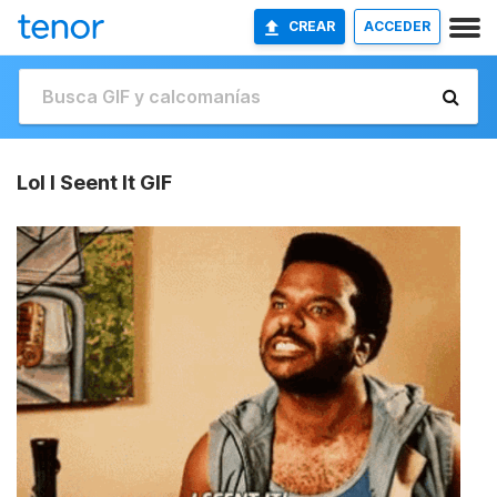
CREAR
ACCEDER
Lol I Seent It GIF