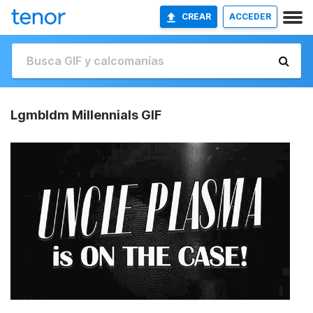
CREAR
ACCEDER
Lgmbldm Millennials GIF