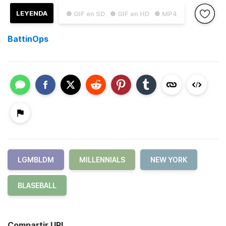
LEYENDA
● GIF en SD
● GIF en HD
● MP4
BattinOps
LGMBLDM
MILLENNIALS
NEW YORK
BLASEBALL
Compartir URL