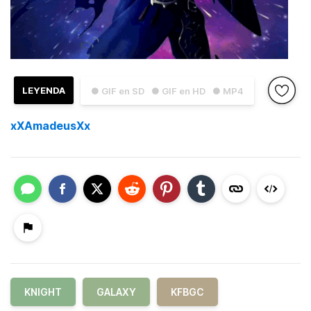
LEYENDA
● GIF en SD
● GIF en HD
● MP4
xXAmadeusXx
KNIGHT
GALAXY
KFBGC