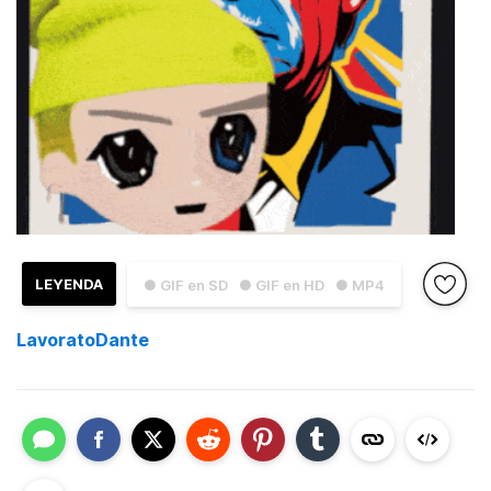
LEYENDA
● GIF en SD
● GIF en HD
● MP4
LavoratoDante