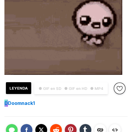
LEYENDA
● GIF en SD
● GIF en HD
● MP4
D
Doomnack1