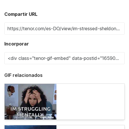
Compartir URL
Incorporar
GIF relacionados