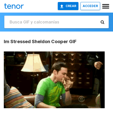
CREAR
ACCEDER
Im Stressed Sheldon Cooper GIF