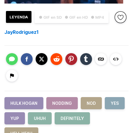
LEYENDA
● GIF en SD
● GIF en HD
● MP4
JayRodriguez1
HULK HOGAN
NODDING
NOD
YES
YUP
UHUH
DEFINITELY