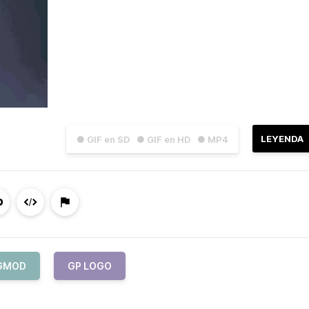
LEYENDA
● GIF en SD
● GIF en HD
● MP4
GMOD
GP LOGO