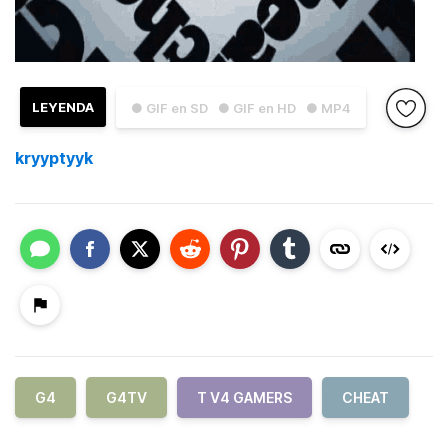
LEYENDA
● GIF en SD
● GIF en HD
● MP4
kryyptyyk
G4
G4TV
T V4 GAMERS
CHEAT