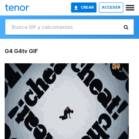
CREAR
ACCEDER
G4 G4tv GIF