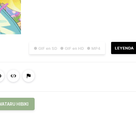
LEYENDA
● GIF en SD
● GIF en HD
● MP4
WATARU HIBIKI