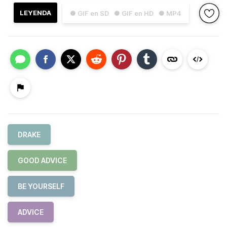
LEYENDA
● GIF en SD
● GIF en HD
● MP4
DRAKE
GOOD ADVICE
BE YOURSELF
ADVICE