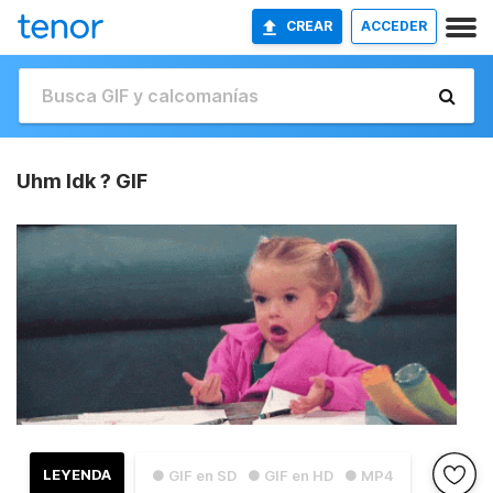
CREAR
ACCEDER
Uhm Idk ? GIF
LEYENDA
● GIF en SD
● GIF en HD
● MP4