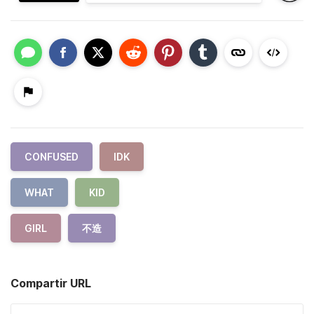
CONFUSED
IDK
WHAT
KID
GIRL
不造
Compartir URL