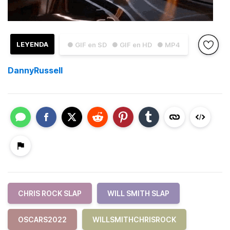
LEYENDA
● GIF en SD
● GIF en HD
● MP4
DannyRussell
CHRIS ROCK SLAP
WILL SMITH SLAP
OSCARS2022
WILLSMITHCHRISROCK