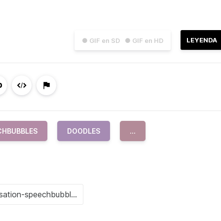
LEYENDA
● GIF en SD
● GIF en HD
CHBUBBLES
DOODLES
...