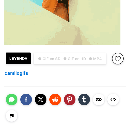
LEYENDA
● GIF en SD
● GIF en HD
● MP4
camilogifs