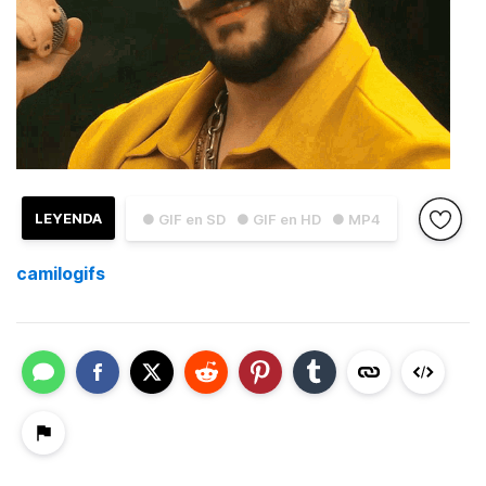
LEYENDA
● GIF en SD
● GIF en HD
● MP4
camilogifs