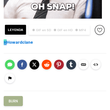
LEYENDA
● GIF en SD
● GIF en HD
● MP4
H
Howardclane
BURN