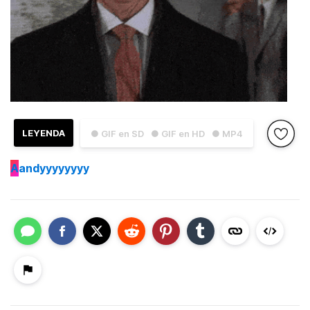
LEYENDA
● GIF en SD
● GIF en HD
● MP4
A
andyyyyyyyy