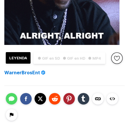
LEYENDA
● GIF en SD
● GIF en HD
● MP4
WarnerBrosEnt