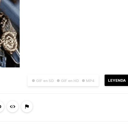
LEYENDA
● GIF en SD
● GIF en HD
● MP4