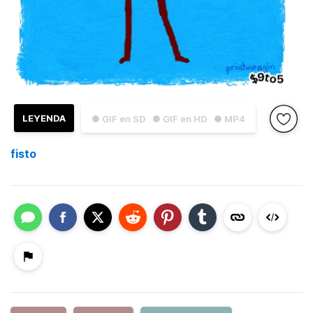
LEYENDA
● GIF en SD
● GIF en HD
● MP4
fisto