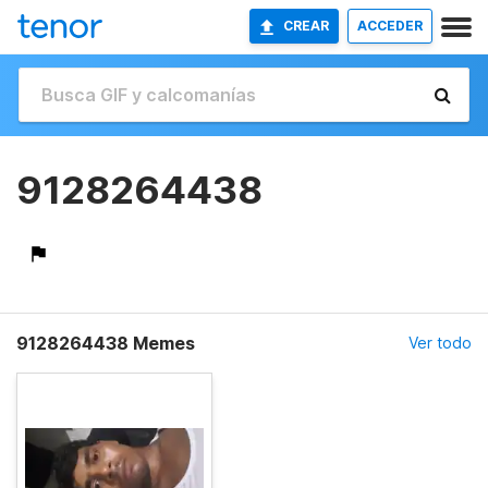
CREAR
ACCEDER
9128264438
9128264438 Memes
Ver todo