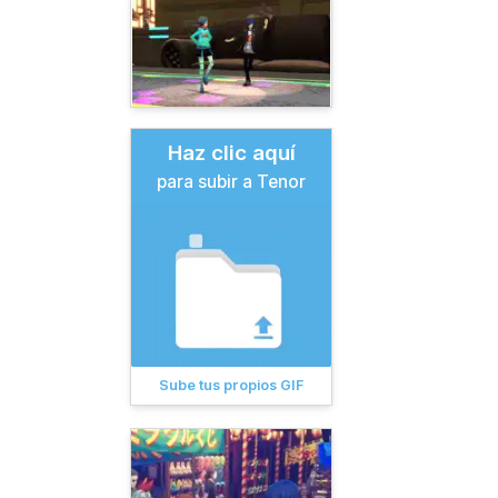
Haz clic aquí
para subir a Tenor
Sube tus propios GIF