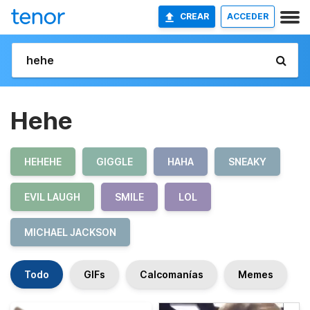
CREAR
ACCEDER
Hehe
HEHEHE
GIGGLE
HAHA
SNEAKY
EVIL LAUGH
SMILE
LOL
MICHAEL JACKSON
Todo
GIFs
Calcomanías
Memes