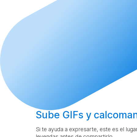
Sube
GIFs y calcoman
Si te ayuda a expresarte, este es el lug
leyendas antes de compartirlo.