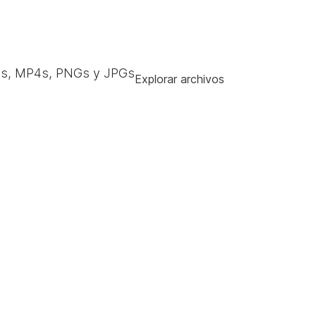
s, MP4s, PNGs y JPGs
Explorar archivos