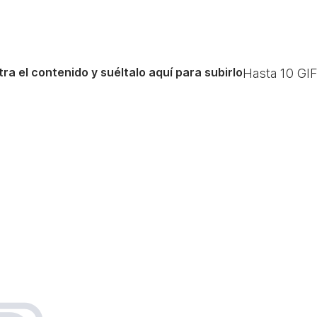
ra el contenido y suéltalo aquí para subirlo
Hasta
10
GIF