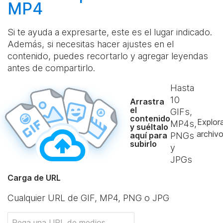
MP4
Si te ayuda a expresarte, este es el lugar indicado.
Además, si necesitas hacer ajustes en el
contenido, puedes recortarlo y agregar leyendas
antes de compartirlo.
Hasta
10
Arrastra
el
GIFs,
contenido
Explor
MP4s,
y suéltalo
archiv
aquí para
PNGs
subirlo
y
JPGs
Carga de URL
Cualquier URL de GIF, MP4, PNG o JPG