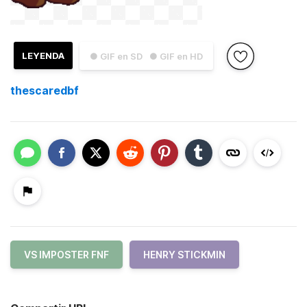
LEYENDA
● GIF en SD
● GIF en HD
thescaredbf
VS IMPOSTER FNF
HENRY STICKMIN