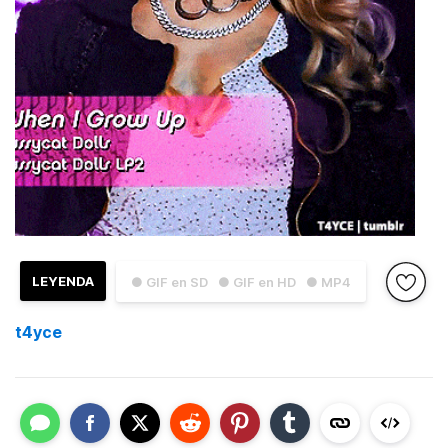
LEYENDA
● GIF en SD
● GIF en HD
● MP4
t4yce