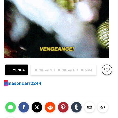
LEYENDA
● GIF en SD
● GIF en HD
● MP4
M
masoncarr2244