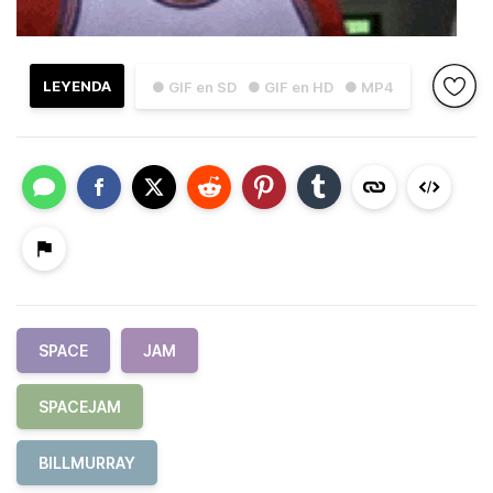
LEYENDA
● GIF en SD
● GIF en HD
● MP4
SPACE
JAM
SPACEJAM
BILLMURRAY