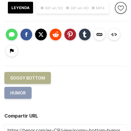
LEYENDA
● GIF en SD
● GIF en HD
● MP4
SOGGY BOTTOM
HUMOR
Compartir URL